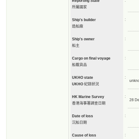
:
Reporting State
所屬國家
:
Ship's builder
造船廠
:
Ship's owner
船主
:
Cargo on final voyage
船載貨品
:
UKHO state
unkn
UKHO
紀錄狀況
:
HK Marine Survey
28 D
香港海事署調查日期
:
Date of loss
沉船日期
:
Cause of loss