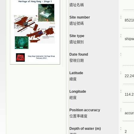
遺址名稱
:
Site number
8521
遺址號碼
:
Site type
shipw
遺址類別
:
Date found
發現日期
:
Latitude
22.24
緯度
:
Longitude
114.2
經度
:
Position accuracy
accur
位置準確度
:
Depth of water (m)
2