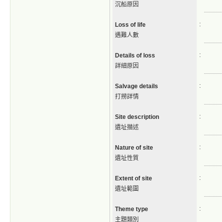
沉船原因
:
Loss of life
遇難人數
:
Details of loss
詳細原因
:
Salvage details
打撈詳情
:
Site description
遺址描述
:
Nature of site
遺址性質
:
Extent of site
遺址範圍
:
Theme type
主題類別