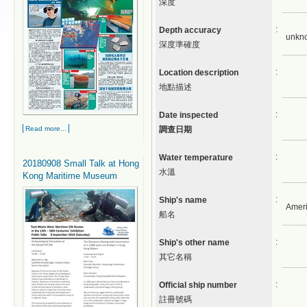
深度
:
Depth accuracy
unkn
深度準確度
:
Location description
地點描述
:
Date inspected
Read more...
調查日期
:
Water temperature
20180908 Small Talk at Hong
水溫
Kong Maritime Museum
:
Ship's name
Amer
船名
:
Ship's other name
其它名稱
:
Official ship number
註冊號碼