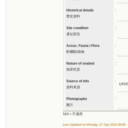
:
Historical details
歷史資料
:
Site condition
遺址狀況
:
Assoc. Fauna / Flora
附屬動/植物
:
Nature of seabed
海床性質
:
Source of info
UKH
資料來源
:
Photographs
圖片
N/A = 不適用
Last Updated on Monday, 27 July 2015 08:00