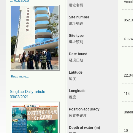
17/02/2025
Amer
遺址名稱
:
Site number
8521
遺址號碼
:
Site type
shipw
遺址類別
:
Date found
發現日期
:
Latitude
22.34
Read more...
緯度
:
Longitude
SingTao Daily article -
114
03/02/2021
經度
:
Position accuracy
unrel
位置準確度
:
Depth of water (m)
10