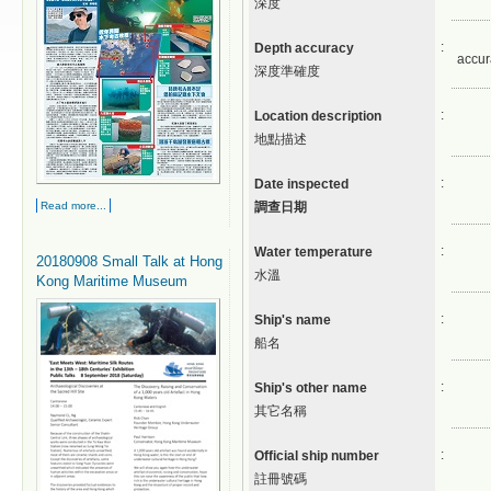
深度
:
Depth accuracy
accur
深度準確度
:
Location description
地點描述
:
Date inspected
Read more...
調查日期
:
Water temperature
20180908 Small Talk at Hong
水溫
Kong Maritime Museum
:
Ship's name
船名
:
Ship's other name
其它名稱
:
Official ship number
註冊號碼