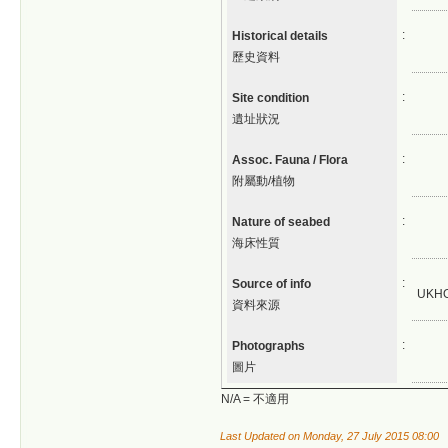
:
Historical details
歷史資料
:
Site condition
遺址狀況
:
Assoc. Fauna / Flora
附屬動/植物
:
Nature of seabed
海床性質
:
Source of info
UKH
資料來源
:
Photographs
圖片
N/A = 不適用
Last Updated on Monday, 27 July 2015 08:00