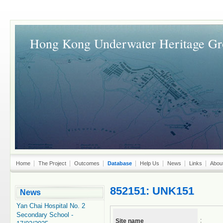
Hong Kong Underwater Heritage G
Home
The Project
Outcomes
Database
Help Us
News
Links
Abou
852151: UNK151
News
Yan Chai Hospital No. 2
Secondary School -
:
Site name