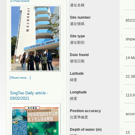
17/02/2025
遺址名稱
:
Site number
8521
遺址號碼
:
Site type
shipw
遺址類別
:
Date found
14-M
發現日期
:
Latitude
22.38
Read more...
緯度
:
Longitude
SingTao Daily article -
113.9
03/02/2021
經度
:
Position accuracy
accur
位置準確度
:
Depth of water (m)
15