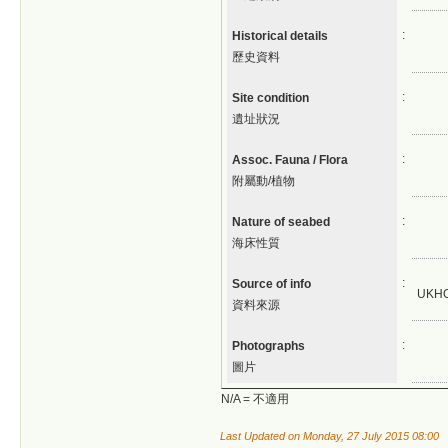
:
Historical details
歷史資料
:
Site condition
遺址狀況
:
Assoc. Fauna / Flora
附屬動/植物
:
Nature of seabed
海床性質
:
Source of info
UKH
資料來源
:
Photographs
圖片
N/A = 不適用
Last Updated on Monday, 27 July 2015 08:00