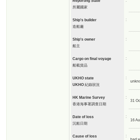
:
Reporting State
所屬國家
:
Ship's builder
造船廠
:
Ship's owner
船主
:
Cargo on final voyage
船載貨品
:
UKHO state
unkn
UKHO
紀錄狀況
:
HK Marine Survey
31 Oc
香港海事署調查日期
:
Date of loss
16 Au
沉船日期
:
Cause of loss
bad w