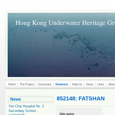
Hong Kong Underwater Heritage G
Home
The Project
Outcomes
Database
Help Us
News
Links
Abou
852148: FATSHAN
News
Yan Chai Hospital No. 2
Secondary School -
:
Site name