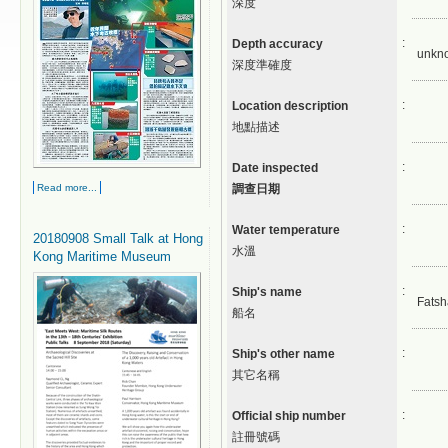
深度
:
Depth accuracy
unkn
深度準確度
:
Location description
地點描述
:
Date inspected
Read more...
調查日期
:
Water temperature
20180908 Small Talk at Hong
水溫
Kong Maritime Museum
:
Ship's name
Fats
船名
:
Ship's other name
其它名稱
:
Official ship number
註冊號碼