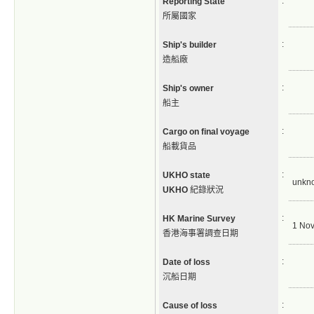
:
Reporting State
所屬國家
:
Ship's builder
造船廠
:
Ship's owner
船主
:
Cargo on final voyage
船載貨品
:
UKHO state
unkn
UKHO
紀錄狀況
:
HK Marine Survey
1 No
香港海事署調查日期
:
Date of loss
沉船日期
:
Cause of loss