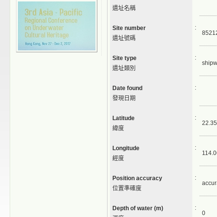
遺址名稱
:
Site number
8521
遺址號碼
:
Site type
shipw
遺址類別
:
Date found
發現日期
:
Latitude
22.35
緯度
:
Longitude
114.0
經度
:
Position accuracy
accur
位置準確度
:
Depth of water (m)
0