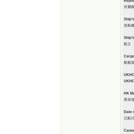
Repor
所屬
Ship's
造船
Ship'
船主
Cargo
船載
UKHO 
UKH
HK Ma
香港
Date o
沉船
Cause