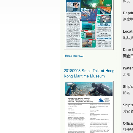
深度
Depth
深度
Locat
地點
Date 
Read more...
調查
Water
20180908 Small Talk at Hong
水溫
Kong Maritime Museum
Ship'
船名
Ship'
其它
Offic
註冊