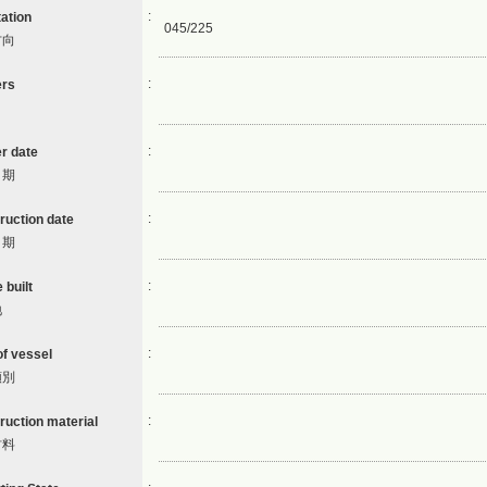
:
tation
045/225
方向
:
ers
:
r date
日期
:
ruction date
日期
:
 built
地
:
of vessel
類別
:
ruction material
材料