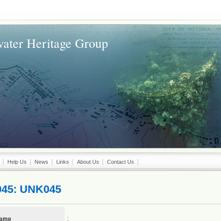
ater Heritage Group
Help Us
News
Links
About Us
Contact Us
045: UNK045
:
name