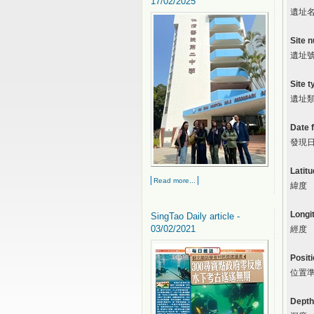
17/02/2025
遺址
Site 
遺址
Site t
遺址
Date 
發現
Latit
Read more...
緯度
Longi
SingTao Daily article -
03/02/2021
經度
Posit
位置
Depth