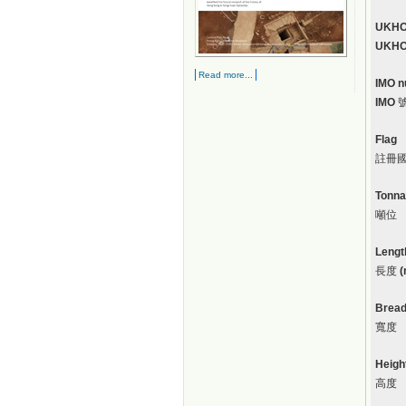
UKHO
UKH
Read more...
IMO 
IMO
Flag
註冊
Tonn
噸位
Lengt
長度
(
Bread
寬度
Heigh
高度