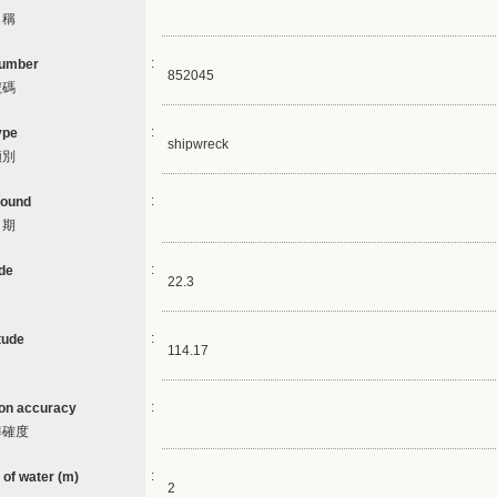
名稱
:
number
852045
號碼
:
ype
shipwreck
類別
:
found
日期
:
ude
22.3
:
tude
114.17
:
ion accuracy
準確度
:
 of water (m)
2