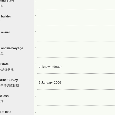
:
ting State
國家
:
 builder
廠
:
s owner
:
 on final voyage
貨品
:
state
unknown (dead)
O
紀錄狀況
:
rine Survey
7 January, 2006
海事署調查日期
:
f loss
日期
:
 of loss