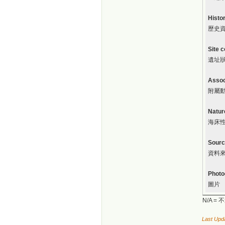
Histor
歷史
Site c
遺址
Assoc
附屬動
Natur
海床
Source
資料
Photo
圖片
N/A =
Last Upd