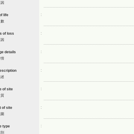
原因
:
f life
人數
:
s of loss
原因
:
ge details
詳情
:
escription
描述
:
 of site
性質
:
 of site
範圍
:
 type
類別