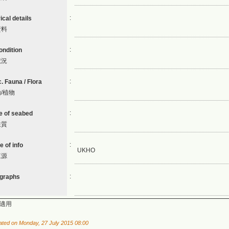
:
ical details
資料
:
ondition
狀況
:
. Fauna / Flora
/植物
:
e of seabed
性質
:
 of info
UKHO
來源
:
graphs
 不適用
ated on Monday, 27 July 2015 08:00