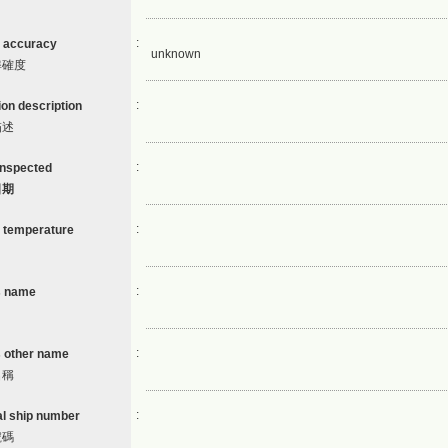
:
 accuracy
unknown
準確度
:
ion description
描述
:
inspected
日期
:
 temperature
:
s name
:
s other name
名稱
:
ial ship number
號碼