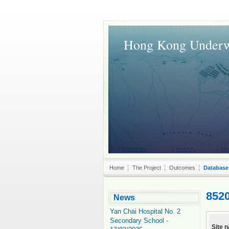
Hong Kong Underw
Home
The Project
Outcomes
Database
852
News
Yan Chai Hospital No. 2
Secondary School -
Site 