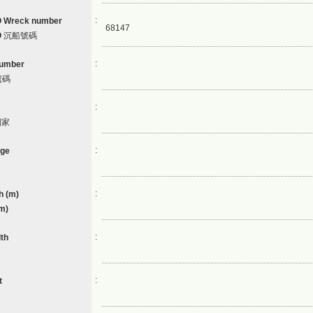
:
 Wreck number
68147
O
沉船號碼
:
number
號碼
:
國家
:
age
:
h (m)
m)
:
th
:
t