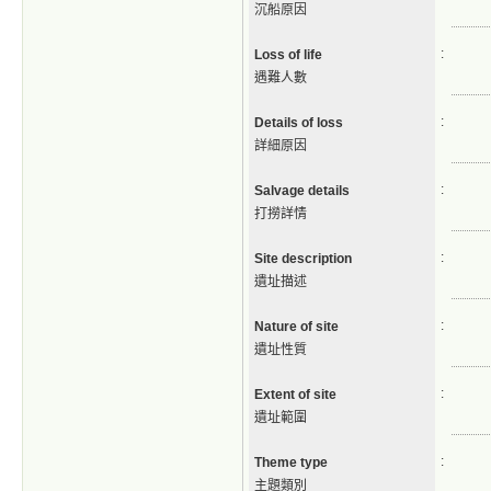
沉船原因
:
Loss of life
遇難人數
:
Details of loss
詳細原因
:
Salvage details
打撈詳情
:
Site description
遺址描述
:
Nature of site
遺址性質
:
Extent of site
遺址範圍
:
Theme type
主題類別