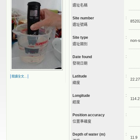
遺址名稱
:
Site number
8520
遺址號碼
:
Site type
non-s
遺址類別
:
Date found
發現日期
:
Latitude
閱讀全文...
22.27
緯度
:
Longitude
114.2
經度
:
Position accuracy
位置準確度
:
Depth of water (m)
11.9