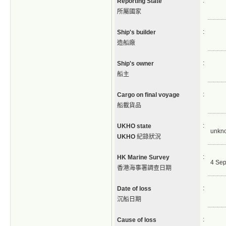
:
Reporting State
所屬國家
:
Ship's builder
造船廠
:
Ship's owner
船主
:
Cargo on final voyage
船載貨品
:
UKHO state
unkn
UKHO
紀錄狀況
:
HK Marine Survey
4 Sep
香港海事署調查日期
:
Date of loss
沉船日期
:
Cause of loss