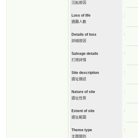
沉船原因
:
Loss of life
遇難人數
:
Details of loss
詳細原因
:
Salvage details
打撈詳情
:
Site description
遺址描述
:
Nature of site
遺址性質
:
Extent of site
遺址範圍
:
Theme type
主題類別