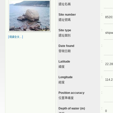
遺址名稱
:
Site number
8520
遺址號碼
:
Site type
shipw
遺址類別
閱讀全文...
:
Date found
發現日期
:
Latitude
22.28
緯度
:
Longitude
114.2
經度
:
Position accuracy
位置準確度
:
Depth of water (m)
0