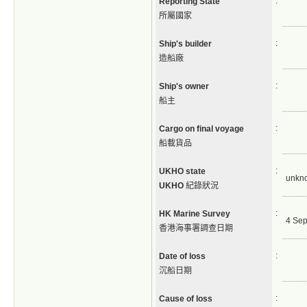
:
Reporting State
所屬國家
:
Ship's builder
造船廠
:
Ship's owner
船主
:
Cargo on final voyage
船載貨品
:
UKHO state
unkn
UKHO
紀錄狀況
:
HK Marine Survey
4 Sep
香港海事署調查日期
:
Date of loss
沉船日期
:
Cause of loss