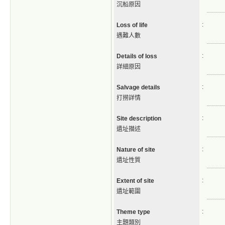
沉船原因
:
Loss of life
遇難人數
:
Details of loss
詳細原因
:
Salvage details
打撈詳情
:
Site description
遺址描述
:
Nature of site
遺址性質
:
Extent of site
遺址範圍
:
Theme type
主題類別