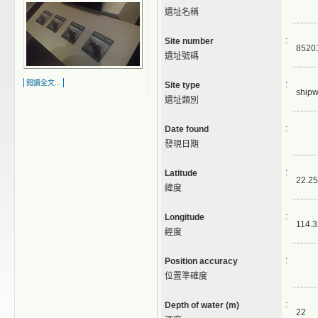
遺址名稱
:
Site number
8520
遺址號碼
閱讀全文...
:
Site type
shipw
遺址類別
:
Date found
發現日期
:
Latitude
22.25
緯度
:
Longitude
114.3
經度
:
Position accuracy
位置準確度
:
Depth of water (m)
22