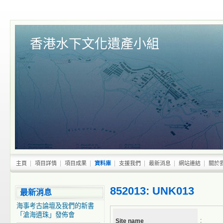
香港水下文化遺產小組
主頁
項目詳情
項目成果
資料庫
支援我們
最新消息
網站連結
關於
852013: UNK013
最新消息
海事考古論壇及我們的新書
「滄海遺珠」發佈會
:
Site name