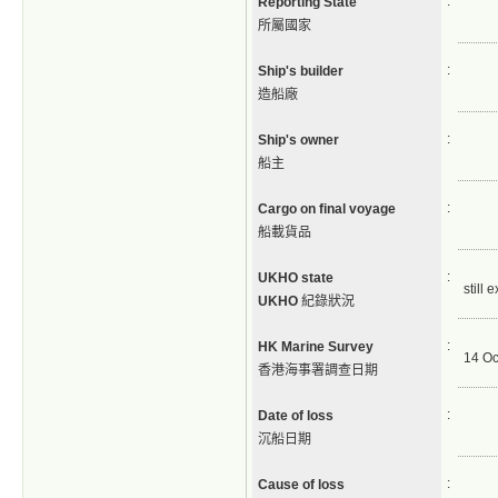
:
Reporting State
所屬國家
:
Ship's builder
造船廠
:
Ship's owner
船主
:
Cargo on final voyage
船載貨品
:
UKHO state
still e
UKHO
紀錄狀況
:
HK Marine Survey
14 Oc
香港海事署調查日期
:
Date of loss
沉船日期
:
Cause of loss